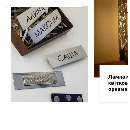
Лампа м
квітков
орнаме