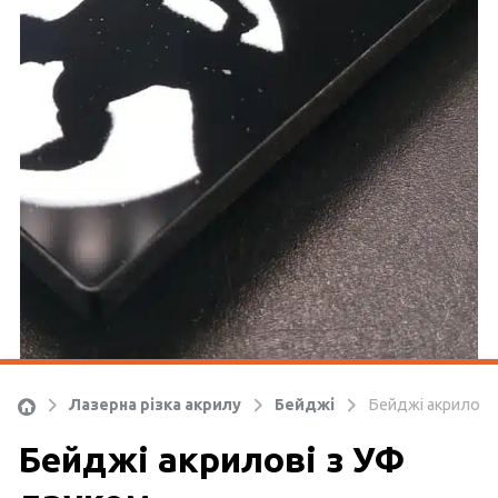
Ко
Лазерна різка акрилу
Бейджі
Бейджі акрилові
Бейджі акрилові з УФ