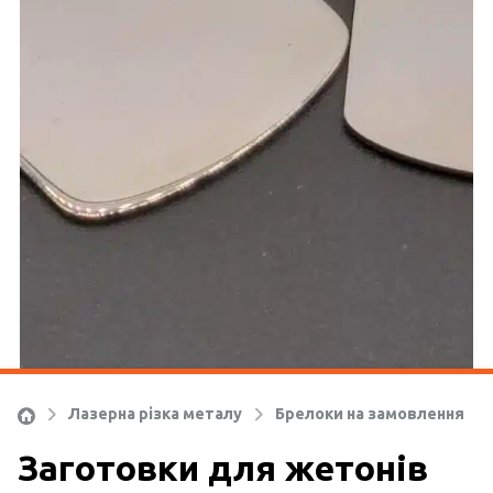
Ко
Лазерна різка металу
Брелоки на замовлення
Заготовки для жетонів