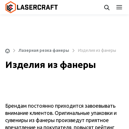
О 
Лазерная резка фанеры
Изделия из фанеры
Ла
Изделия из фанеры
Ла
гр
Брендам постоянно приходится завоевывать
Из
внимание клиентов. Оригинальные упаковки и
за
сувениры из фанеры произведут приятное
впечатление на покупателя, повысят рейтинг