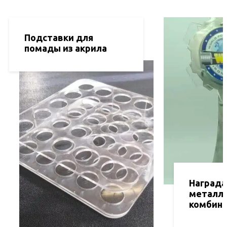
Подставки для
помады из акрила
Награда
металли
комбини