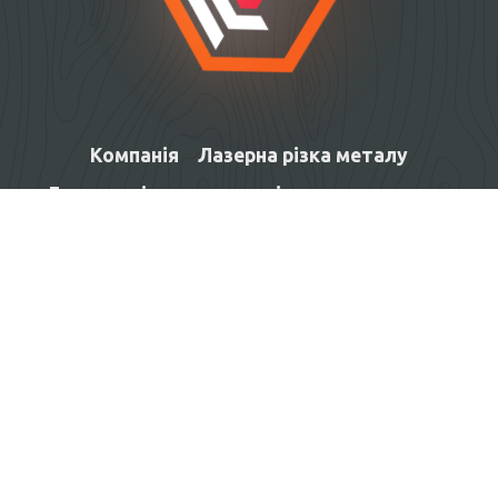
Компанія
Лазерна різка металу
Лазерне різання та гравіювання не
металів
Вироби під замовлення
Контакти
Facebook
язык