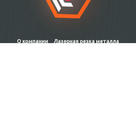
О компании
Лазерная резка металла
Лазерная резка и гравировка неметаллов
Изготовление изделий под заказ
Контакты
Facebook
язык