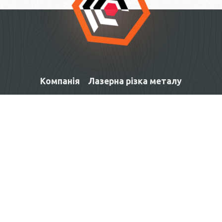
Компанія
Лазерна різка металу
Лазерне різання та гравіювання не
металів
Вироби під замовлення
Контакти
Facebook
язык