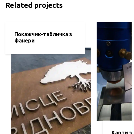
Related projects
Покажчик-табличка з
фанери
Карти з