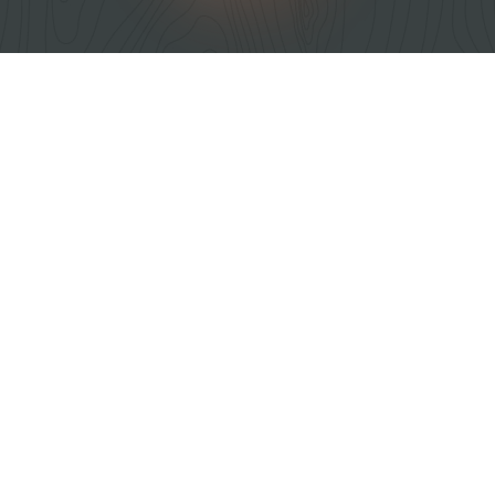
Компанія
Лазерна різка металу
Лазерне різання та гравіювання не
металів
Вироби під замовлення
Контакти
Facebook
язык
Lasercraft
©
2026