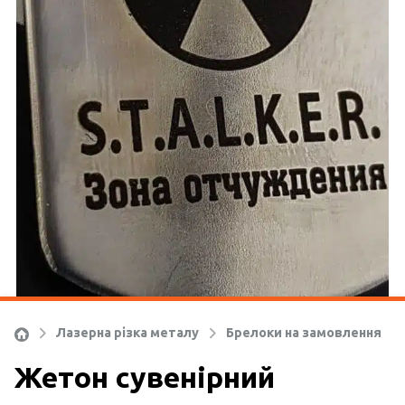
Ко
Лазерна різка металу
Брелоки на замовлення
Жетон сувенірний