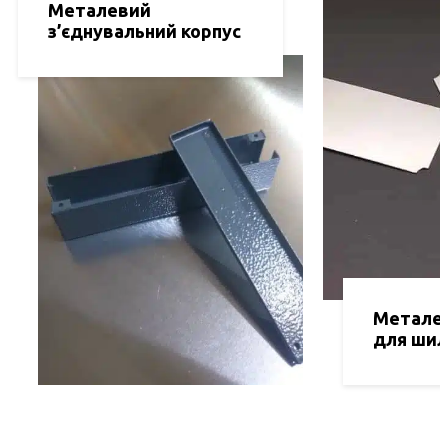
Металевий
з’єднувальний корпус
Металев
для ши