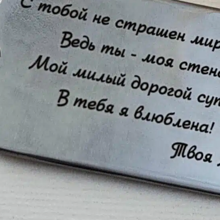
азерная резка цветных
еталлов