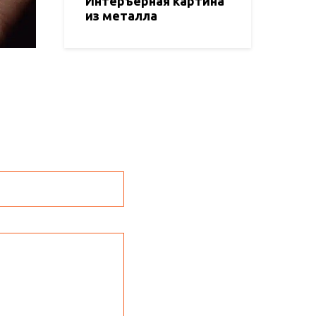
Интеръерная картина
из металла