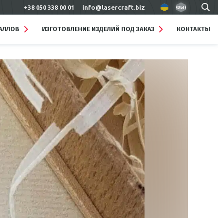
+38 050 338 00 01
info@lasercraft.biz
язык
ТАЛЛОВ
ИЗГОТОВЛЕНИЕ ИЗДЕЛИЙ ПОД ЗАКАЗ
КОНТАКТЫ
Подробнее
Брелки металлические
Изделия лазерной резки и
гравировки на заказ для
кафе, отелей, ресторанов