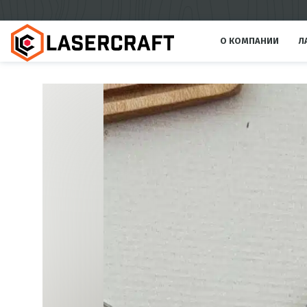
О КОМПАНИИ
Л
Л
н
Л
м