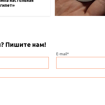
мпа настольная
гипет»
ы? Пишите нам!
E-mail*