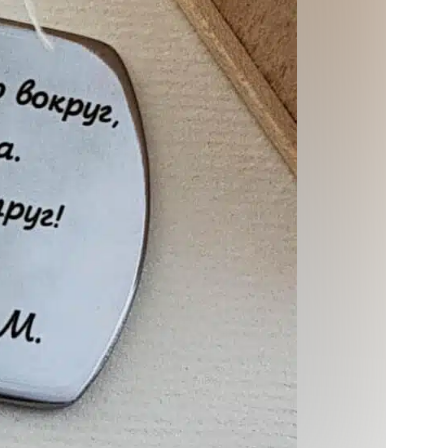
Таблички, шильды,
накладки
Сувенирная продукция и
подарочные изделия под
заказ
Награды, стеллы, кубки