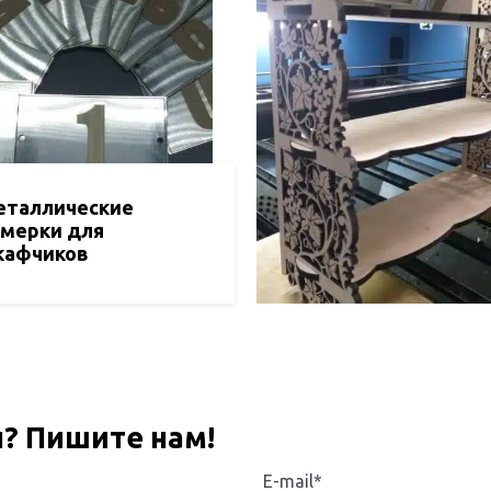
еталлические
омерки для
кафчиков
ы? Пишите нам!
E-mail*