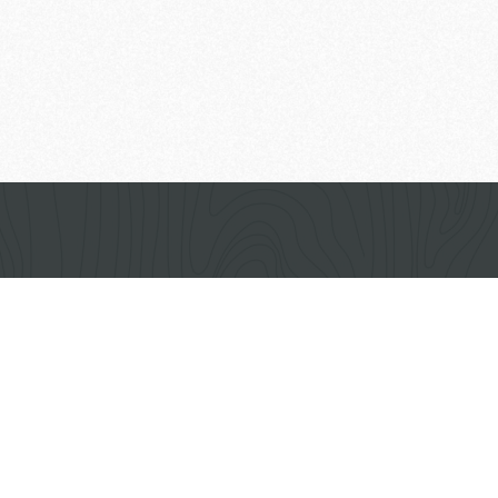
овка неметаллов
ook