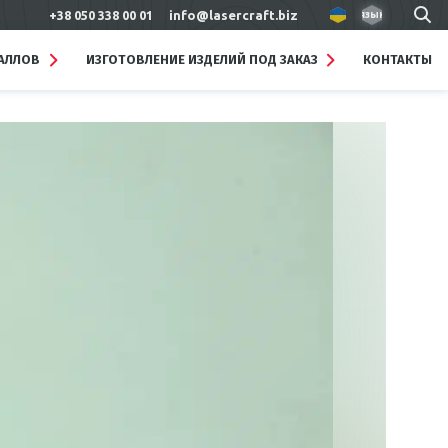
+38 050 338 00 01
info@lasercraft.biz
язык
ТАЛЛОВ
ИЗГОТОВЛЕНИЕ ИЗДЕЛИЙ ПОД ЗАКАЗ
КОНТАКТЫ
Подробнее
Брелки металлические
Изделия лазерной резки и
гравировки на заказ для
кафе, отелей, ресторанов
Таблички, шильды,