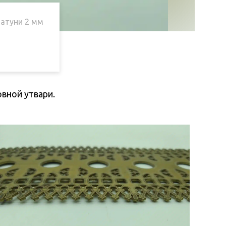
латуни 2 мм
вной утвари.