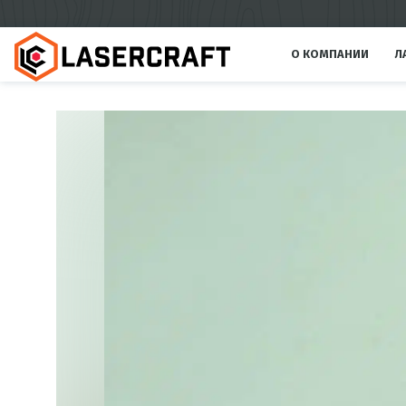
О КОМПАНИИ
Л
Л
н
Л
м
Л