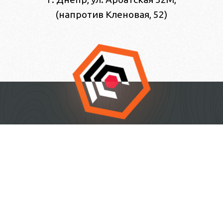
(напротив Кленовая, 52)
азерная резка металла
Лазерная резка и гравир
готовление изделий под заказ
Контакты
Faceb