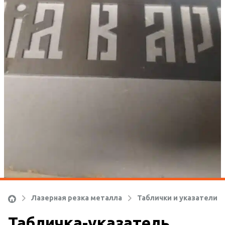
Ко
Лазерная резка металла
Таблички и указатели
Табличка-указатель