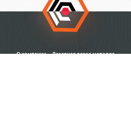
О компании
Лазерная резка металла
Лазерная резка и гравировка неметаллов
Изготовление изделий под заказ
Контакты
Facebook
язык